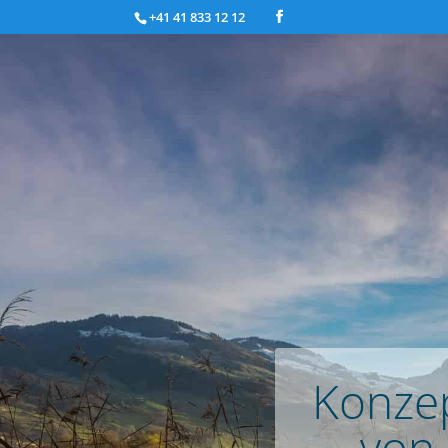
+41 41 833 12 12
Konzep
von