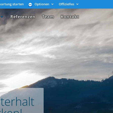
artung starten
Optionen
Offizielles
Referenzen
Team
Kontakt
terhalt
ken!